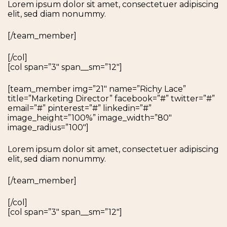
Lorem ipsum dolor sit amet, consectetuer adipiscing
elit, sed diam nonummy.
[/team_member]
[/col]
[col span=”3″ span__sm=”12″]
[team_member img=”21″ name=”Richy Lace”
title=”Marketing Director” facebook=”#” twitter=”#”
email=”#” pinterest=”#” linkedin=”#”
image_height=”100%” image_width=”80″
image_radius=”100″]
Lorem ipsum dolor sit amet, consectetuer adipiscing
elit, sed diam nonummy.
[/team_member]
[/col]
[col span=”3″ span__sm=”12″]