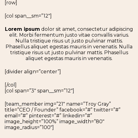
[row]
[col span__sm=”12″]
Lorem ipsum
dolor sit amet, consectetur adipiscing
elit. Morbi fermentum justo vitae convallis varius.
Nulla tristique risus ut justo pulvinar mattis.
Phasellus aliquet egestas mauris in venenatis. Nulla
tristique risus ut justo pulvinar mattis. Phasellus
aliquet egestas mauris in venenatis.
[divider align=”center”]
[/col]
[col span=”3″ span__sm=”12″]
[team_member img=”21″ name=”Troy Gray”
title=”CEO / Founder” facebook=”#” twitter=”#”
email=”#” pinterest=”#” linkedin=”#”
image_height=”100%” image_width=”80″
image_radius=”100″]