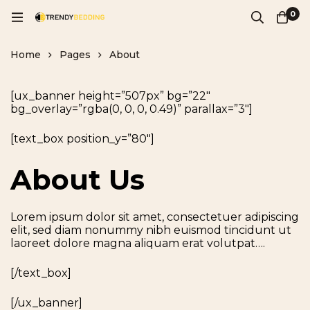
0
Home
Pages
About
[ux_banner height=”507px” bg=”22″
bg_overlay=”rgba(0, 0, 0, 0.49)” parallax=”3″]
[text_box position_y=”80″]
About Us
Lorem ipsum dolor sit amet, consectetuer adipiscing
elit, sed diam nonummy nibh euismod tincidunt ut
laoreet dolore magna aliquam erat volutpat….
[/text_box]
[/ux_banner]