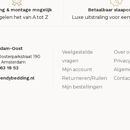
ng & montage mogelijk
Betaalbaar slaapc
gelen het van A tot Z
Luxe uitstraling voor een
rdam-Oost
Veelgestelde
Over o
Oosterparkstraat 190
vragen
Privac
K Amsterdam
63 19 53
Mijn account
Algem
rendybedding.nl
Returneren/Ruilen
Contac
Mijn bestellingen