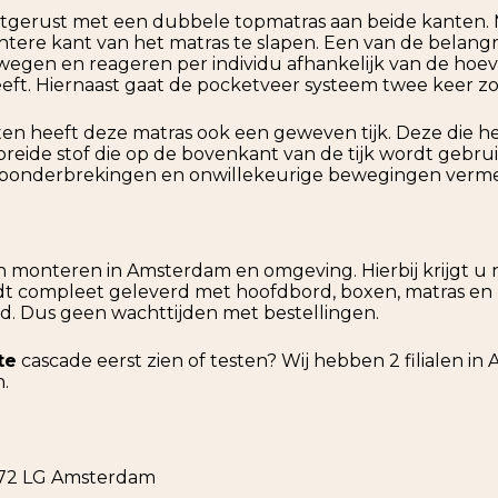
itgerust met een dubbele topmatras aan beide kanten. 
tere kant van het matras te slapen. Een van de belang
egen en reageren per individu afhankelijk van de hoevee
eft. Hiernaast gaat de pocketveer systeem twee keer z
 heeft deze matras ook een geweven tijk. Deze die heer
gebreide stof die op de bovenkant van de tijk wordt gebr
aaponderbrekingen en onwillekeurige bewegingen verm
 monteren in Amsterdam en omgeving. Hierbij krijgt u 
t compleet geleverd met hoofdbord, boxen, matras en 
. Dus geen wachttijden met bestellingen.
te
cascade eerst zien of testen? Wij hebben 2 filialen in
.
1072 LG Amsterdam