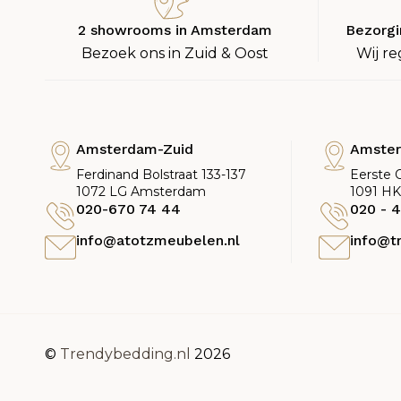
2 showrooms in Amsterdam
Bezorgi
Bezoek ons in Zuid & Oost
Wij re
Amsterdam-Zuid
Amste
Ferdinand Bolstraat 133-137
Eerste 
1072 LG Amsterdam
1091 H
020-670 74 44
020 - 4
info@atotzmeubelen.nl
info@t
©
Trendybedding.nl
2026