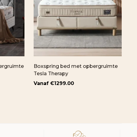
ergruimte
Boxspring bed met opbergruimte
Bo
Tesla Therapy
€
1299.00