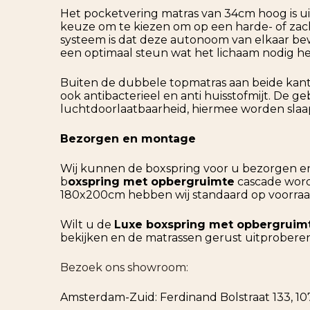
Het pocketvering matras van 34cm hoog is u
keuze om te kiezen om op een harde- of zach
systeem is dat deze autonoom van elkaar bew
een optimaal steun wat het lichaam nodig he
Buiten de dubbele topmatras aan beide kanten
ook antibacterieel en anti huisstofmijt. De 
luchtdoorlaatbaarheid, hiermee worden sl
Bezorgen en montage
Wij kunnen de boxspring voor u bezorgen en
b
oxspring met opbergruimte
cascade word
180x200cm hebben wij standaard op voorraad
Wilt u de
Luxe boxspring met opbergruim
bekijken en de matrassen gerust uitproberen
Bezoek ons showroom:
Amsterdam-Zuid: Ferdinand Bolstraat 133, 