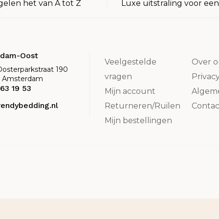
gelen het van A tot Z
Luxe uitstraling voor een
rdam-Oost
Veelgestelde
Over o
Oosterparkstraat 190
vragen
Privac
K Amsterdam
63 19 53
Mijn account
Algem
rendybedding.nl
Returneren/Ruilen
Contac
Mijn bestellingen