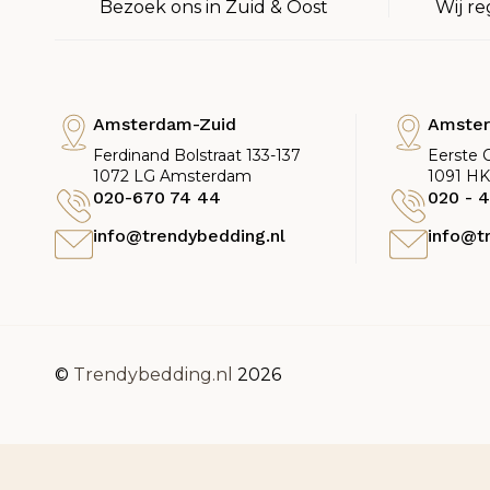
Bezoek ons in Zuid & Oost
Wij re
Amsterdam-Zuid
Amste
Ferdinand Bolstraat 133-137
Eerste 
1072 LG Amsterdam
1091 H
020-670 74 44
020 - 4
info@trendybedding.nl
info@t
©
Trendybedding.nl
2026