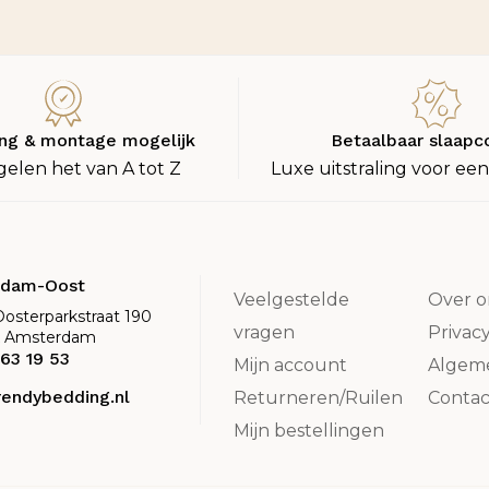
ng & montage mogelijk
Betaalbaar slaapc
gelen het van A tot Z
Luxe uitstraling voor een
rdam-Oost
Veelgestelde
Over o
Oosterparkstraat 190
vragen
Privac
K Amsterdam
63 19 53
Mijn account
Algem
rendybedding.nl
Returneren/Ruilen
Contac
Mijn bestellingen