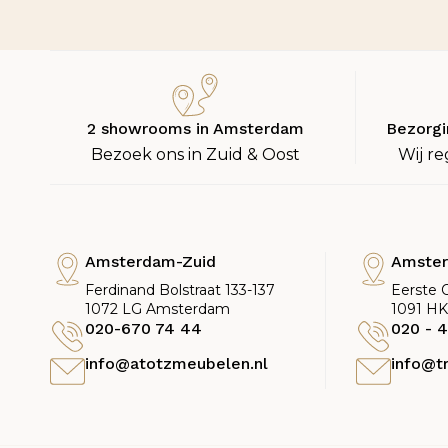
2 showrooms in Amsterdam
Bezorgi
Bezoek ons in Zuid & Oost
Wij re
Amsterdam-Zuid
Amste
Ferdinand Bolstraat 133-137
Eerste 
1072 LG Amsterdam
1091 H
020-670 74 44
020 - 4
info@atotzmeubelen.nl
info@t