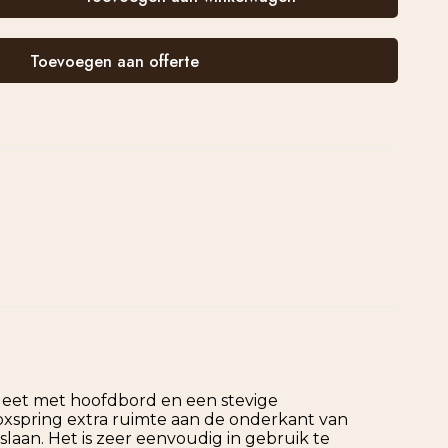
Toevoegen aan offerte
mpleet met hoofdbord en een stevige
boxspring extra ruimte aan de onderkant van
aan. Het is zeer eenvoudig in gebruik te