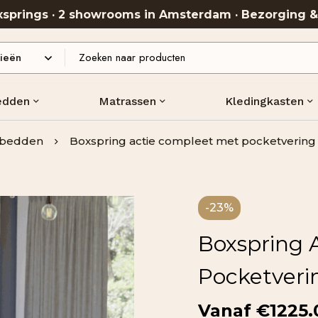
oxsprings · 2 showrooms in Amsterdam · Bezorging 
edden
Matrassen
Kledingkasten
bedden
Boxspring actie compleet met pocketvering 
-23%
Boxspring 
Pocketveri
€
1225.