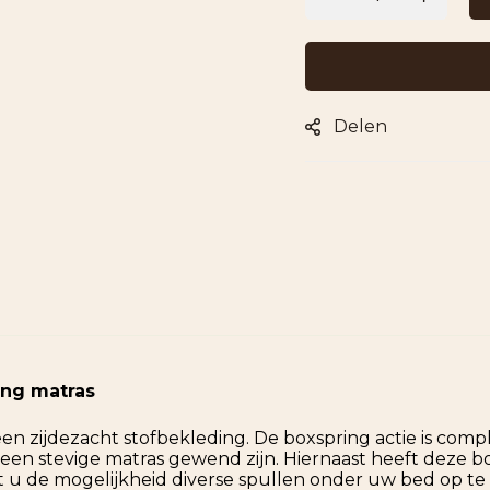
Delen
ing matras
een zijdezacht stofbekleding. De boxspring actie is co
 een stevige matras gewend zijn. Hiernaast heeft deze 
u de mogelijkheid diverse spullen onder uw bed op te sl