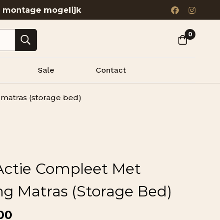
& montage mogelijk
0
Sale
Contact
matras (storage bed)
Actie Compleet Met
ng Matras (storage Bed)
00