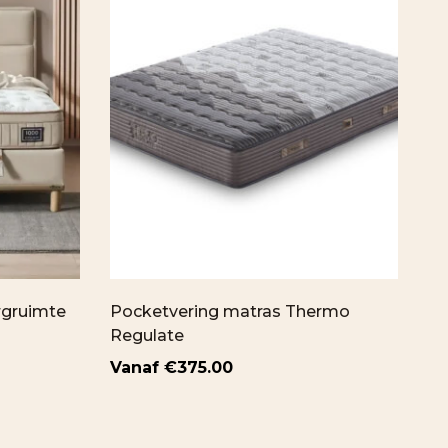
rgruimte
Pocketvering matras Thermo
Ge
Regulate
op
€
375.00